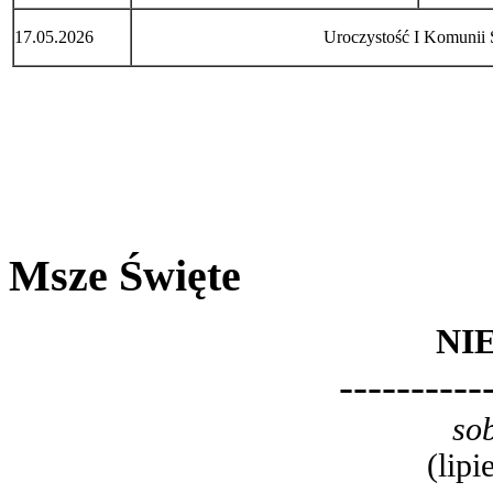
17.05.2026
Uroczystość I Komunii 
Msze Święte
NI
----------
so
(lipi