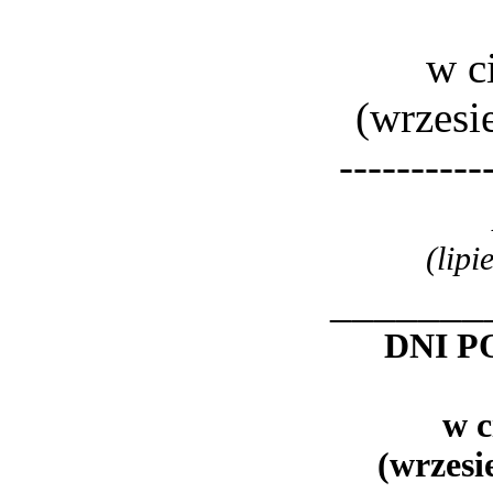
w c
(wrzesi
----------
(lipi
_______
DNI 
w c
(wrzesi