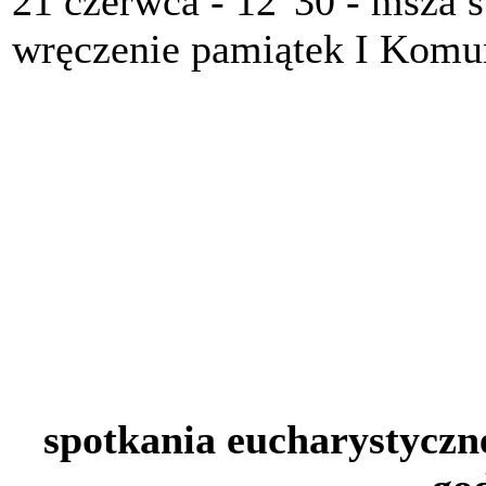
21 czerwca - 12"30 - msza ś
wręczenie pamiątek I Komun
spotkania eucharystyczne